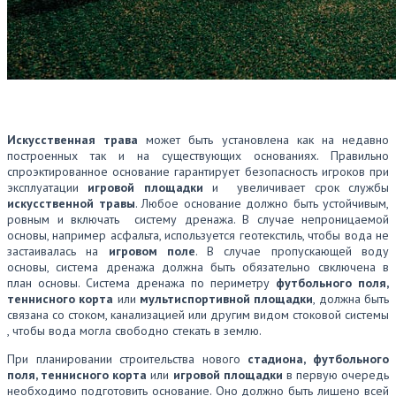
Общая информация по укладке
искусственной травы
Искусственная трава
может быть установлена как на недавно
построенных так и на существующих основаниях. Правильно
спроэктированное основание гарантирует безопасность игроков при
эксплуатации
игровой площадки
и увеличивает срок службы
искусственной травы
. Любое основание должно быть устойчивым,
ровным и включать систему дренажа. В случае непроницаемой
основы, например асфальта, используется геотекстиль, чтобы вода не
застаивалась на
игровом поле
. В случае пропускающей воду
основы, система дренажа должна быть обязательно свключена в
план основы. Система дренажа по периметру
футбольного поля,
теннисного корта
или
мультиспортивной площадки
, должна быть
связана со стоком, канализацией или другим видом стоковой системы
, чтобы вода могла свободно стекать в землю.
При планировании строительства нового
стадиона, футбольного
поля, теннисного корта
или
игровой площадки
в первую очередь
необходимо подготовить основание. Оно должно быть лишено всей