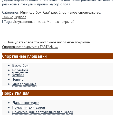
резиновые гранулы и прочий мусор с поля.
Categories:
Мини-футбол
,
Слайдер
,
Спортивное строительство
,
Теннис
,
Футбол
| Tags:
Искусственная трава
,
Монтаж покрытий
Post navigation
←
Полиуретановое тонкослойное напольное покрытие
Спортивное покрытие «TARTAN»
→
Спортивные площадки
Баскетбол
Волейбол
Футбол
Теннис
Универсальные
Покрытия для
Дачи и коттеджи
Покрытия для детей
Покрытие для вертолетных площадок