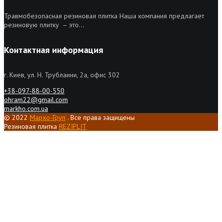
Травмобезопасная резиновая плитка Наша компания предлагает
резиновую плитку – это...
Контактная информация
г. Киев, ул. Н. Трублаини, 2а, офис 302
+38-097-88-00-550
ohram22@gmail.com
markho.com.ua
© 2022
Мархо-Груп
. Все права защищены
Резиновая плитка
REZIPLIT