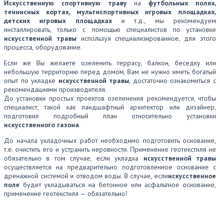
Искусственную спортивную траву
на
футбольных полях,
теннисных кортах, мультиспортивных игровых площадках,
детских игровых площадках
и т.д., мы рекомендуем
инсталлировать, только с помощью специалистов по установке
искусственной травы
используя специализированное, для этого
процесса, оборудование.
Если же Вы желаете озеленить террасу, балкон, беседку или
небольшую территорию перед домом, Вам не нужно иметь богатый
опыт по укладке
искусственной травы
, достаточно ознакомиться с
рекомендациями производителя.
До установки простых проектов озеленения рекомендуется, чтобы
специалист, такой как ландшафтный архитектор или дизайнер,
подготовил подробный план относительно установки
искусственного газона
.
До начала укладочных работ необходимо подготовить основание,
т.е. очистить его и устранить неровности. Применение геотекстиля не
обязательно в том случае, если укладка
искусственной травы
осуществляется на предварительно подготовленное основание с
дренажной системой и отводом воды. В случае, если
искусственное
поле
будет укладываться на бетонное или асфальтное основание,
применение геотекстиля — обязательно!
Инструкция по укладке искусственной травы