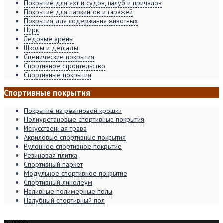
Покрытие для яхт и судов, палуб и причалов
Покрытие для паркингов и гаражей
Покрытия для содержания животных
Цирк
Ледовые арены
Школы и детсады
Сценические покрытия
Спортивное строительство
Спортивные покрытия
Спортивные покрытия
Покрытие из резиновой крошки
Полиуретановые спортивные покрытия
Искусственная трава
Акриловые спортивные покрытия
Рулонное спортивное покрытие
Резиновая плитка
Спортивный паркет
Модульное спортивное покрытие
Спортивный линолеум
Наливные полимерные полы
Палубный спортивный пол