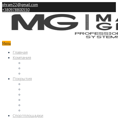
ohram22@gmail.com
+380978800550
Menu
Главная
Компания
Партнерам
Наши работы
Контакты
Покрытия
Спортивные
Детские
Декоративные
Промышленные
Покрытия паркингов
Покрытия из камня
Спортплощадки