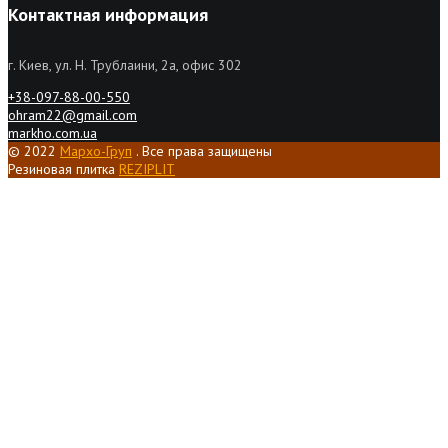
Контактная информация
г. Киев, ул. Н. Трублаини, 2а, офис 302
+38-097-88-00-550
ohram22@gmail.com
markho.com.ua
© 2022
Мархо-Груп
. Все права защищены
Резиновая плитка
REZIPLIT