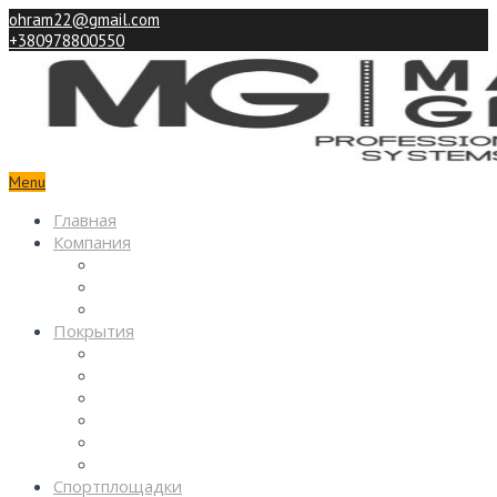
ohram22@gmail.com
+380978800550
Menu
Главная
Компания
Партнерам
Наши работы
Контакты
Покрытия
Спортивные
Детские
Декоративные
Промышленные
Покрытия паркингов
Покрытия из камня
Спортплощадки