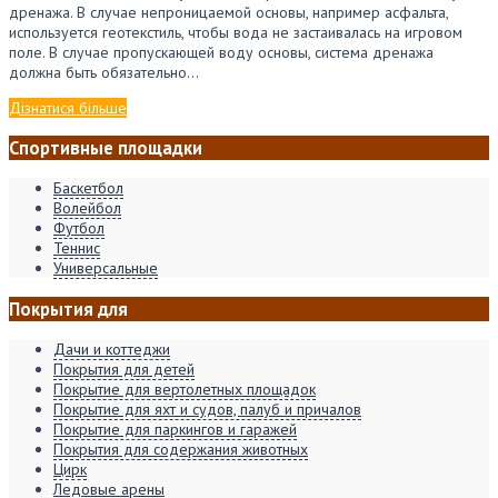
дренажа. В случае непроницаемой основы, например асфальта,
используется геотекстиль, чтобы вода не застаивалась на игровом
поле. В случае пропускающей воду основы, система дренажа
должна быть обязательно…
Дізнатися більше
Спортивные площадки
Баскетбол
Волейбол
Футбол
Теннис
Универсальные
Покрытия для
Дачи и коттеджи
Покрытия для детей
Покрытие для вертолетных площадок
Покрытие для яхт и судов, палуб и причалов
Покрытие для паркингов и гаражей
Покрытия для содержания животных
Цирк
Ледовые арены