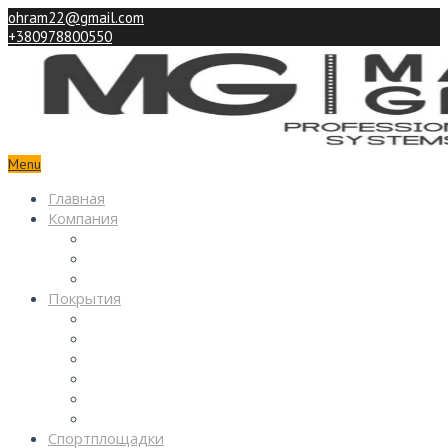
ohram22@gmail.com
+380978800550
Menu
Главная
Компания
Партнерам
Наши работы
Контакты
Покрытия
Спортивные
Детские
Декоративные
Промышленные
Покрытия паркингов
Покрытия из камня
Спортплощадки