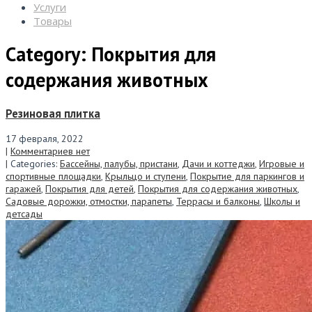
Услуги
Товары
Category: Покрытия для
содержания животных
Резиновая плитка
17 февраля, 2022
|
Комментариев нет
| Categories:
Бассейны, палубы, пристани
,
Дачи и коттеджи
,
Игровые и
спортивные площадки
,
Крыльцо и ступени
,
Покрытие для паркингов и
гаражей
,
Покрытия для детей
,
Покрытия для содержания животных
,
Садовые дорожки, отмостки, парапеты
,
Террасы и балконы
,
Школы и
детсады