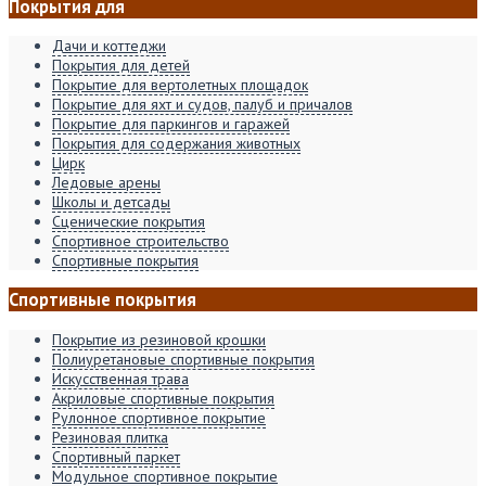
Покрытия для
Дачи и коттеджи
Покрытия для детей
Покрытие для вертолетных площадок
Покрытие для яхт и судов, палуб и причалов
Покрытие для паркингов и гаражей
Покрытия для содержания животных
Цирк
Ледовые арены
Школы и детсады
Сценические покрытия
Спортивное строительство
Спортивные покрытия
Спортивные покрытия
Покрытие из резиновой крошки
Полиуретановые спортивные покрытия
Искусственная трава
Акриловые спортивные покрытия
Рулонное спортивное покрытие
Резиновая плитка
Спортивный паркет
Модульное спортивное покрытие