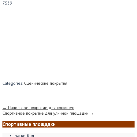
7539
Покрытие с широким выбором цветов. Применяется для покрытия полов и
стен, в связи с небольшим весом и высокой гибкостью является отличным
гастрольным полом.
Categories:
Сценические покрытия
Post navigation
←
Напольное покрытие для конюшен
Спортивное покрытие для уличной площадки
→
Спортивные площадки
Баскетбол