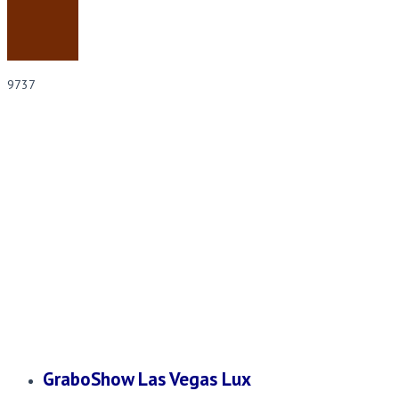
9737
Покрытие с широким выбором цветов. Применяется для покрытия полов и
стен, в связи с небольшим весом и высокой гибкостью является отличным
гастрольным полом.
GraboShow Las Vegas Lux