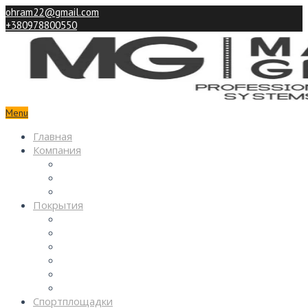
ohram22@gmail.com
+380978800550
Menu
Главная
Компания
Партнерам
Наши работы
Контакты
Покрытия
Спортивные
Детские
Декоративные
Промышленные
Покрытия паркингов
Покрытия из камня
Спортплощадки