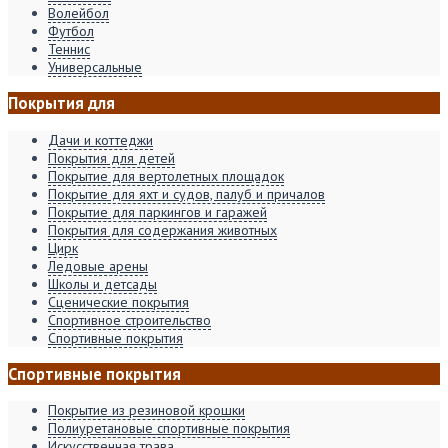
Волейбол
Футбол
Теннис
Универсальные
Покрытия для
Дачи и коттеджи
Покрытия для детей
Покрытие для вертолетных площадок
Покрытие для яхт и судов, палуб и причалов
Покрытие для паркингов и гаражей
Покрытия для содержания животных
Цирк
Ледовые арены
Школы и детсады
Сценические покрытия
Спортивное строительство
Спортивные покрытия
Спортивные покрытия
Покрытие из резиновой крошки
Полиуретановые спортивные покрытия
Искусственная трава