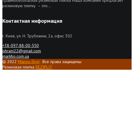
Травмобезопасная резиновая плитка Наша компания предлагает
резиновую плитку – это...
Контактная информация
г. Киев, ул. Н. Трублаини, 2а, офис 302
+38-097-88-00-550
ohram22@gmail.com
markho.com.ua
© 2022
Мархо-Груп
. Все права защищены
Резиновая плитка
REZIPLIT