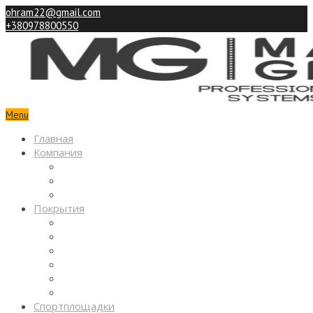
ohram22@gmail.com
+380978800550
Menu
Главная
Компания
Партнерам
Наши работы
Контакты
Покрытия
Спортивные
Детские
Декоративные
Промышленные
Покрытия паркингов
Покрытия из камня
Спортплощадки