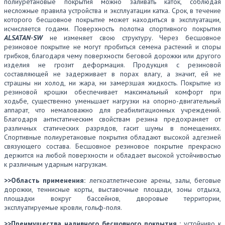
полиуретановые покрытия можно заливать каток, соблюдая
несложные правила устройства и эксплуатации катка. Срок, в течение
которого бесшовное покрытие может находиться в эксплуатации,
исчисляется годами. Поверхность полотна спортивного покрытия
ALSATAN-SW
не изменяет свою структуру. Через бесшовное
резиновое покрытие не могут пробиться семена растений и споры
грибков, благодаря чему поверхности беговой дорожки или другого
изделия не грозит деформация. Продукция с резиновой
составляющей не задерживает в порах влагу, а значит, ей не
страшны ни холод, ни жара, ни замерзшая жидкость. Покрытие из
резиновой крошки обеспечивает максимальный комфорт при
ходьбе, существенно уменьшает нагрузки на опорно-двигательный
аппарат, что немаловажно для реабилитационных учреждений.
Благодаря антистатическим свойствам резина предохраняет от
различных статических разрядов, гасит шумы в помещениях.
Спортивные полиуретановые покрытия обладают высокой адгезией
связующего состава. Бесшовное резиновое покрытие прекрасно
держится на любой поверхности и обладает высокой устойчивостью
к различным ударным нагрузкам.
>>Область применения:
легкоатлетические арены, залы, беговые
дорожки, теннисные корты, выставочные площади, зоны отдыха,
площадки вокруг бассейнов, дворовые территории,
эксплуатируемые кровли, гольф-поля.
>>Преимущества наливного бесшовного покрытия :
устойчиво к